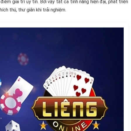
iểm giải trí uy tín. Bởi vậy tất cả tính năng hiện đại, phát triển
ch thú, thư giãn khi trải nghiệm.