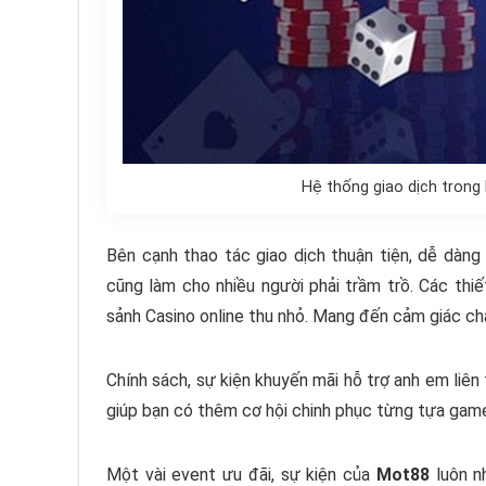
Hệ thống giao dịch trong 
Bên cạnh thao tác giao dịch thuận tiện, dễ dàng
cũng làm cho nhiều người phải trầm trồ. Các thiế
sảnh Casino online thu nhỏ. Mang đến cảm giác ch
Chính sách, sự kiện khuyến mãi hỗ trợ anh em liên 
giúp bạn có thêm cơ hội chinh phục từng tựa game
Một vài event ưu đãi, sự kiện của
Mot88
luôn n