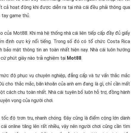
ất cả hoạt động khi được diễn ra tại nhà cái đều phải thông qua
 tay game thủ.
 của Mot88. Khi mà hệ thống nhà cái liên tiếp cấp đầy đủ giấy
m định cực kỳ nổi tiếng. Trong số đó có tổ chức Costa Rica
nh bảo mật thông tin an toàn nhất hiện nay. Nhà cái luôn hướng
cứ phút giây nào trải nghiệm tại
Mot88
.
 mức độ phục vụ chuyên nghiệp, đẳng cấp và tư vấn thắc mắc
 Dù cho thắc mắc, băn khoăn của anh em đang là gì, chỉ cần mất
ột cách chu toàn nhất. Nhà cái tuyên bố luôn hỗ trợ, đồng hành
guyện vọng của người chơi.
 tốc độ trơn tru, nhanh chóng. Đây cũng là điểm cộng lớn dành
cái online tăng lên rất nhiều, vậy nên người chơi cũng cần tìm