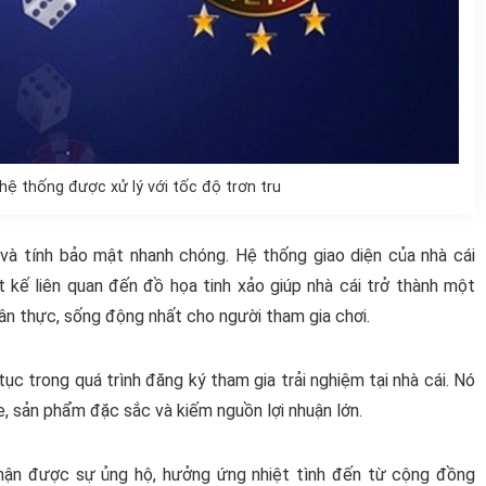
hệ thống được xử lý với tốc độ trơn tru
 và tính bảo mật nhanh chóng. Hệ thống giao diện của nhà cái
t kế liên quan đến đồ họa tinh xảo giúp nhà cái trở thành một
ân thực, sống động nhất cho người tham gia chơi.
tục trong quá trình đăng ký tham gia trải nghiệm tại nhà cái. Nó
, sản phẩm đặc sắc và kiếm nguồn lợi nhuận lớn.
hận được sự ủng hộ, hưởng ứng nhiệt tình đến từ cộng đồng