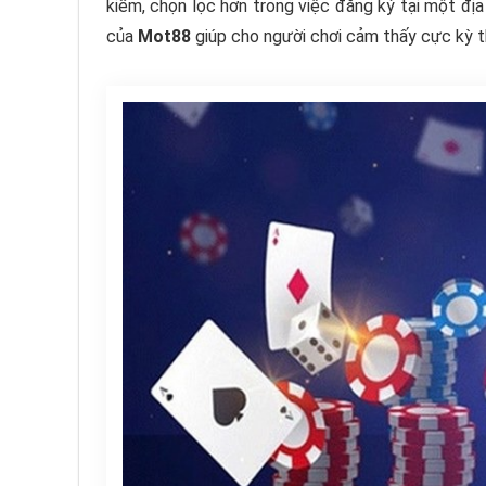
kiếm, chọn lọc hơn trong việc đăng ký tại một địa đ
của
Mot88
giúp cho người chơi cảm thấy cực kỳ thí