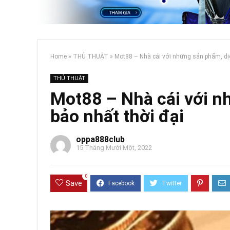
Home
»
THỦ THUẬT
»
Mot88 – Nhà cái với những sản phẩm, dị
THỦ THUẬT
Mot88 – Nhà cái với n
bảo nhất thời đại
oppa888club
15 Tháng Mười Một, 2022
0
Save