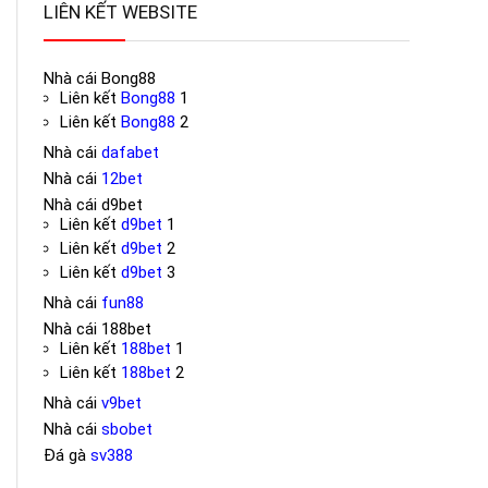
LIÊN KẾT WEBSITE
Nhà cái
Bong88
Liên kết
Bong88
1
Liên kết
Bong88
2
Nhà cái
dafabet
Nhà cái
12bet
Nhà cái
d9bet
Liên kết
d9bet
1
Liên kết
d9bet
2
Liên kết
d9bet
3
Nhà cái
fun88
Nhà cái
188bet
Liên kết
188bet
1
Liên kết
188bet
2
Nhà cái
v9bet
Nhà cái
sbobet
Đá gà
sv388