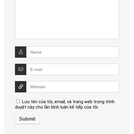
Lưu tên của tôi, email, và trang web trong trình
duyệt này cho lần bình luận kế tiếp của tôi.