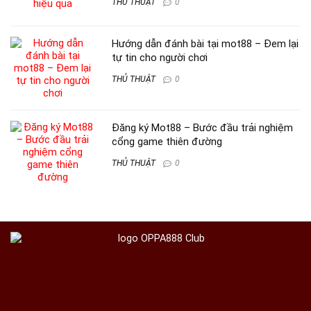
THỦ THUẬT
0
Hướng dẫn đánh bài tại mot88 – Đem lại
tự tin cho người chơi
THỦ THUẬT
0
Đăng ký Mot88 – Bước đầu trải nghiệm
cổng game thiên đường
THỦ THUẬT
0