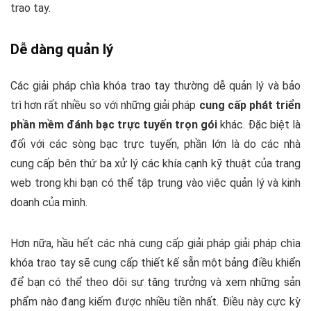
trao tay.
Dễ dàng quản lý
Các giải pháp chìa khóa trao tay thường dễ quản lý và bảo
trì hơn rất nhiều so với những giải pháp
cung cấp phát triển
phần mềm đánh bạc trực tuyến trọn gói
khác. Đặc biệt là
đối với các sòng bạc trực tuyến, phần lớn là do các nhà
cung cấp bên thứ ba xử lý các khía cạnh kỹ thuật của trang
web trong khi bạn có thể tập trung vào việc quản lý và kinh
doanh của mình.
Hơn nữa, hầu hết các nhà cung cấp giải pháp giải pháp chìa
khóa trao tay sẽ cung cấp thiết kế sẵn một bảng điều khiển
để bạn có thể theo dõi sự tăng trưởng và xem những sản
phẩm nào đang kiếm được nhiều tiền nhất. Điều này cực kỳ