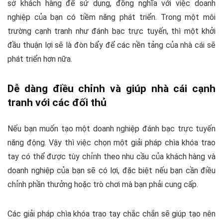
sở khách hàng để sử dụng, đồng nghĩa với việc doanh
nghiệp của bạn có tiềm năng phát triển. Trong một môi
trường cạnh tranh như đánh bạc trực tuyến, thì một khởi
đầu thuận lợi sẽ là đòn bẩy để các nền tảng của nhà cái sẽ
phát triển hơn nữa.
Dễ dàng điều chỉnh và giúp nhà cái cạnh
tranh với các đối thủ
Nếu bạn muốn tạo một doanh nghiệp đánh bạc trực tuyến
năng động. Vậy thì việc chọn một giải pháp chìa khóa trao
tay có thể được tùy chỉnh theo nhu cầu của khách hàng và
doanh nghiệp của bạn sẽ có lợi, đặc biệt nếu bạn cần điều
chỉnh phần thưởng hoặc trò chơi mà bạn phải cung cấp.
Các giải pháp chìa khóa trao tay chắc chắn sẽ giúp tạo nên