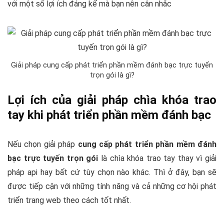
với một số lợi ích đáng kể mà bạn nên cân nhắc
Giải pháp cung cấp phát triển phần mềm đánh bạc trực tuyến
trọn gói là gì?
Lợi ích của giải pháp chìa khóa trao
tay khi phát triển phần mềm đánh bạc
Nếu chọn giải pháp
cung cấp phát triển phần mềm đánh
bạc trực tuyến trọn gói
là chìa khóa trao tay thay vì giải
pháp api hay bất cứ tùy chọn nào khác. Thì ở đây, bạn sẽ
được tiếp cận với những tính năng và cả những cơ hội phát
triển trang web theo cách tốt nhất.