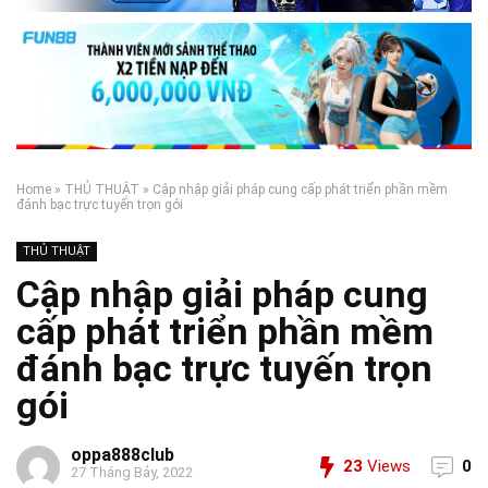
Home
»
THỦ THUẬT
»
Cập nhập giải pháp cung cấp phát triển phần mềm
đánh bạc trực tuyến trọn gói
THỦ THUẬT
Cập nhập giải pháp cung
cấp phát triển phần mềm
đánh bạc trực tuyến trọn
gói
oppa888club
23
Views
0
27 Tháng Bảy, 2022