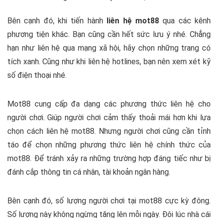
Bên cạnh đó, khi tiến hành
liên hệ mot88
qua các kênh
phương tiện khác. Bạn cũng cần hết sức lưu ý nhé. Chẳng
hạn như liên hệ qua mạng xã hội, hãy chọn những trang có
tích xanh. Cũng như khi liên hệ hotlines, bạn nên xem xét kỹ
số điện thoại nhé.
Mot88 cung cấp đa dạng các phương thức liên hệ cho
người chơi. Giúp người chơi cảm thấy thoải mái hơn khi lựa
chọn cách liên hệ mot88. Nhưng người chơi cũng cần tỉnh
táo để chọn những phương thức liên hệ chính thức của
mot88. Để tránh xảy ra những trường hợp đáng tiếc như bị
đánh cắp thông tin cá nhân, tài khoản ngân hàng.
Bên cạnh đó, số lượng người chơi tại mot88 cực kỳ đông.
Số lượng này không ngừng tăng lên mỗi ngày. Đôi lúc nhà cái