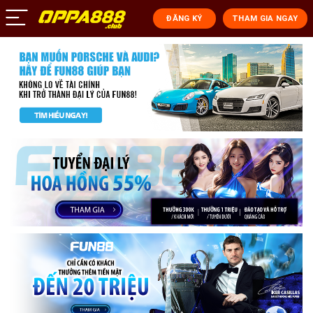
ĐĂNG KÝ
THAM GIA NGAY