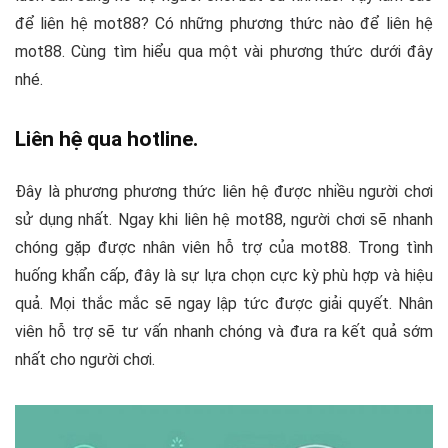
để liên hệ mot88? Có những phương thức nào để liên hệ
mot88. Cùng tìm hiểu qua một vài phương thức dưới đây
nhé.
Liên hệ qua hotline.
Đây là phương phương thức liên hệ được nhiều người chơi
sử dụng nhất. Ngay khi liên hệ mot88, người chơi sẽ nhanh
chóng gặp được nhân viên hỗ trợ của mot88. Trong tình
huống khẩn cấp, đây là sự lựa chọn cực kỳ phù hợp và hiệu
quả. Mọi thắc mắc sẽ ngay lập tức được giải quyết. Nhân
viên hỗ trợ sẽ tư vấn nhanh chóng và đưa ra kết quả sớm
nhất cho người chơi.