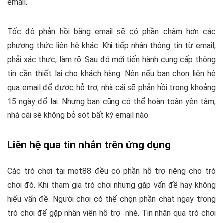
email.
Tốc độ phản hồi bằng email sẽ có phần chậm hơn các
phương thức liên hệ khác. Khi tiếp nhận thông tin từ email,
phải xác thực, làm rõ. Sau đó mới tiến hành cung cấp thông
tin cần thiết lại cho khách hàng. Nên nếu bạn chọn liên hệ
qua email để được hỗ trợ, nhà cái sẽ phản hồi trong khoảng
15 ngày đổ lại. Nhưng bạn cũng có thể hoàn toàn yên tâm,
nhà cái sẽ không bỏ sót bất kỳ email nào.
Liên hệ qua tin nhắn trên ứng dụng
Các trò chơi tại mot88 đều có phần hỗ trợ riêng cho trò
chơi đó. Khi tham gia trò chơi nhưng gặp vấn đề hay không
hiểu vấn đề. Người chơi có thể chọn phần chat ngay trong
trò chơi để gặp nhân viên hỗ trợ nhé. Tin nhắn qua trò chơi