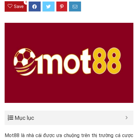
0
Save
Mục lục
Mot88 là nhà cái được ưa chuộng trên thị trường cá cược