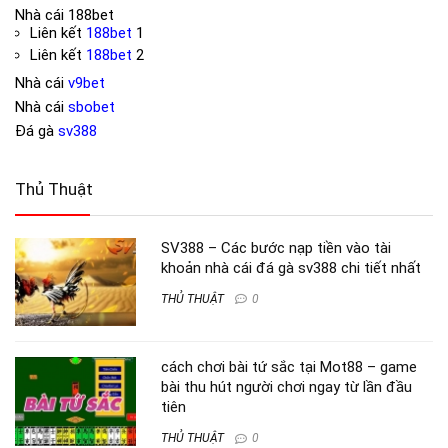
Nhà cái
188bet
Liên kết
188bet
1
Liên kết
188bet
2
Nhà cái
v9bet
Nhà cái
sbobet
Đá gà
sv388
Thủ Thuật
SV388 – Các bước nạp tiền vào tài
khoản nhà cái đá gà sv388 chi tiết nhất
THỦ THUẬT
0
cách chơi bài tứ sắc tại Mot88 – game
bài thu hút người chơi ngay từ lần đầu
tiên
THỦ THUẬT
0