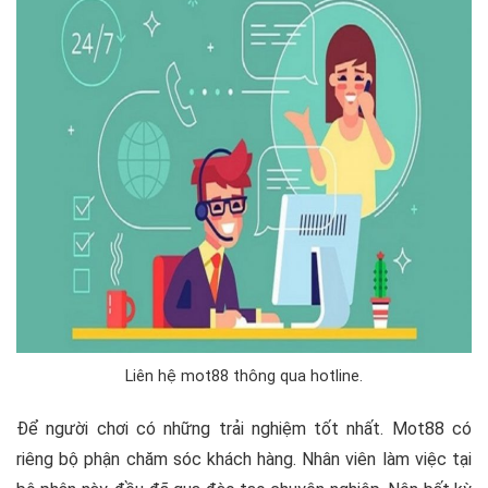
Liên hệ mot88 thông qua hotline.
Để người chơi có những trải nghiệm tốt nhất. Mot88 có
riêng bộ phận chăm sóc khách hàng. Nhân viên làm việc tại