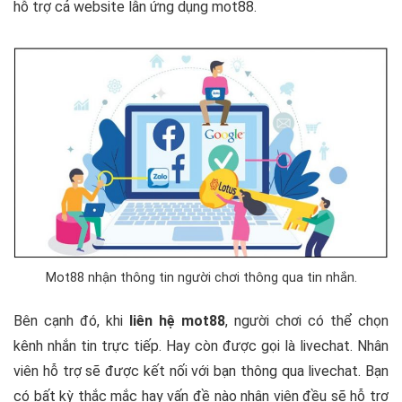
hỗ trợ cả website lẫn ứng dụng mot88.
Mot88 nhận thông tin người chơi thông qua tin nhắn.
Bên cạnh đó, khi
liên hệ mot88
, người chơi có thể chọn
kênh nhắn tin trực tiếp. Hay còn được gọi là livechat. Nhân
viên hỗ trợ sẽ được kết nối với bạn thông qua livechat. Bạn
có bất kỳ thắc mắc hay vấn đề nào nhân viên đều sẽ hỗ trợ