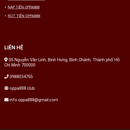
NẠP TIỀN OPPA888
RÚT TIỀN OPPA888
LIÊN HỆ
05 Nguyễn Văn Linh, Bình Hưng, Bình Chánh, Thành phố Hồ
Chí Minh 700000
0988034755
oppa888.club
info.oppa888@gmail.com