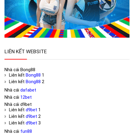
LIÊN KẾT WEBSITE
Nhà cái
Bong88
Liên kết
Bong88
1
Liên kết
Bong88
2
Nhà cái
dafabet
Nhà cái
12bet
Nhà cái
d9bet
Liên kết
d9bet
1
Liên kết
d9bet
2
Liên kết
d9bet
3
Nhà cái
fun88