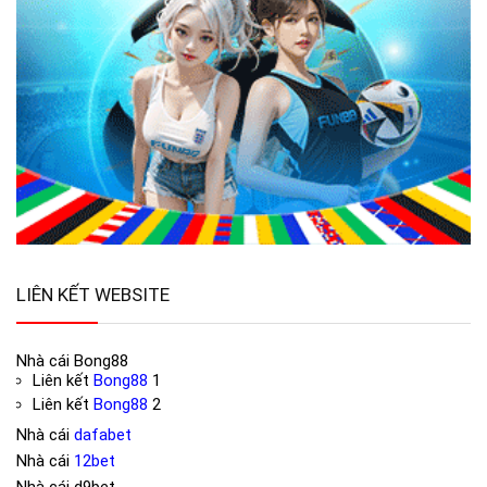
LIÊN KẾT WEBSITE
Nhà cái
Bong88
Liên kết
Bong88
1
Liên kết
Bong88
2
Nhà cái
dafabet
Nhà cái
12bet