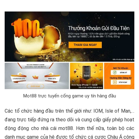
Mot88 trực tuyến cổng game uy tín hàng đầu
Các tổ chức hàng đầu trên thế giới như: IOM, Isle of Man,…
đang trực tiếp đứng ra theo dõi và cung cấp giấy phép hoạt
động động cho nhà cái mot88. Hơn thế nữa, toàn bộ các
danh mục game của hệ được tổ chức cá cược Châu Á công