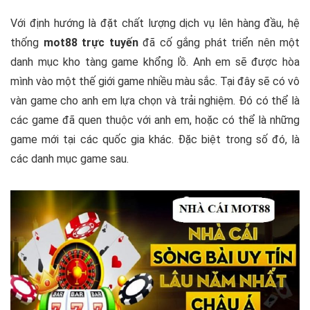
Với định hướng là đặt chất lượng dịch vụ lên hàng đầu, hệ
thống
mot88 trực tuyến
đã cố gắng phát triển nên một
danh mục kho tàng game khổng lồ. Anh em sẽ được hòa
mình vào một thế giới game nhiều màu sắc. Tại đây sẽ có vô
vàn game cho anh em lựa chọn và trải nghiệm. Đó có thể là
các game đã quen thuộc với anh em, hoặc có thể là những
game mới tại các quốc gia khác. Đặc biệt trong số đó, là
các danh mục game sau.