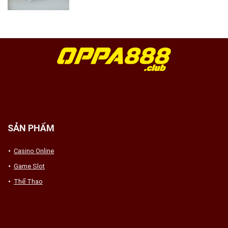
SẢN PHẨM
Casino Online
Game Slot
Thể Thao