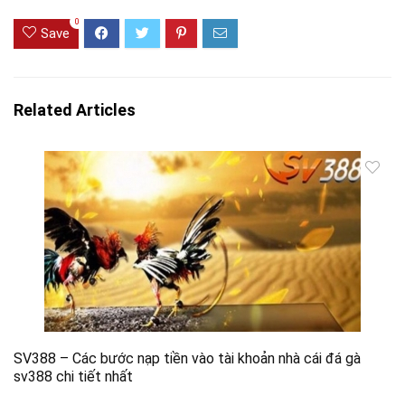
0
Save
Related Articles
SV388 – Các bước nạp tiền vào tài khoản nhà cái đá gà
sv388 chi tiết nhất