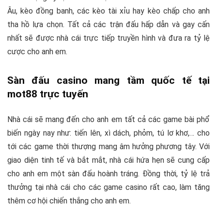
Âu, kèo đồng banh, các kèo tài xỉu hay kèo chấp cho anh
tha hồ lựa chọn. Tất cả các trận đấu hấp dẫn và gay cấn
nhất sẽ được nhà cái trực tiếp truyền hình và đưa ra tỷ lệ
cược cho anh em.
Sàn đấu casino mang tầm quốc tế tại
mot88 trực tuyến
Nhà cái sẽ mang đến cho anh em tất cả các game bài phổ
biến ngày nay như: tiến lên, xì dách, phỏm, tú lơ khơ,… cho
tới các game thời thượng mang âm hưởng phương tây. Với
giao diện tinh tế và bắt mắt, nhà cái hứa hẹn sẽ cung cấp
cho anh em một sàn đấu hoành tráng. Đồng thời, tỷ lệ trả
thưởng tại nhà cái cho các game casino rất cao, làm tăng
thêm cơ hội chiến thắng cho anh em.