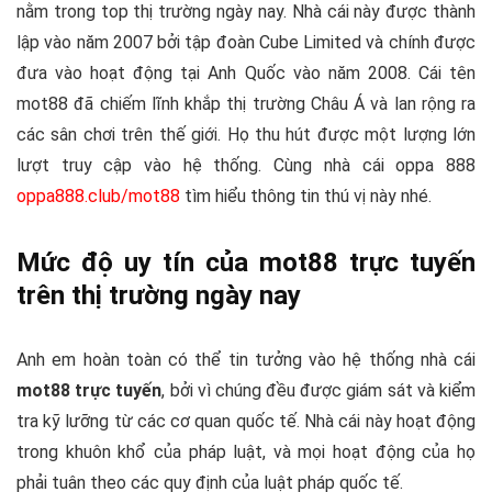
nằm trong top thị trường ngày nay. Nhà cái này được thành
lập vào năm 2007 bởi tập đoàn Cube Limited và chính được
đưa vào hoạt động tại Anh Quốc vào năm 2008. Cái tên
mot88 đã chiếm lĩnh khắp thị trường Châu Á và lan rộng ra
các sân chơi trên thế giới. Họ thu hút được một lượng lớn
lượt truy cập vào hệ thống. Cùng nhà cái oppa 888
oppa888.club/mot88
tìm hiểu thông tin thú vị này nhé.
Mức độ uy tín của mot88 trực tuyến
trên thị trường ngày nay
Anh em hoàn toàn có thể tin tưởng vào hệ thống nhà cái
mot88 trực tuyến
, bởi vì chúng đều được giám sát và kiểm
tra kỹ lưỡng từ các cơ quan quốc tế. Nhà cái này hoạt động
trong khuôn khổ của pháp luật, và mọi hoạt động của họ
phải tuân theo các quy định của luật pháp quốc tế.