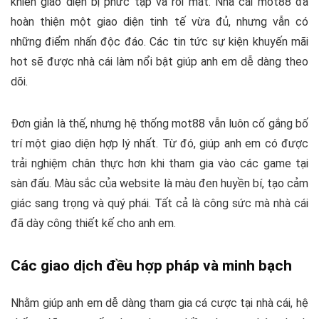
khiến giao diện bị phức tạp và rối mắt. Nhà cái mot88 đã
hoàn thiện một giao diện tinh tế vừa đủ, nhưng vẫn có
những điểm nhấn độc đáo. Các tin tức sự kiện khuyến mãi
hot sẽ được nhà cái làm nổi bật giúp anh em dễ dàng theo
dõi.
Đơn giản là thế, nhưng hệ thống mot88 vẫn luôn cố gắng bố
trí một giao diện hợp lý nhất. Từ đó, giúp anh em có được
trải nghiệm chân thực hơn khi tham gia vào các game tại
sàn đấu. Màu sắc của website là màu đen huyền bí, tạo cảm
giác sang trọng và quý phái. Tất cả là công sức mà nhà cái
đã dày công thiết kế cho anh em.
Các giao dịch đều hợp pháp và minh bạch
Nhằm giúp anh em dễ dàng tham gia cá cược tại nhà cái, hệ