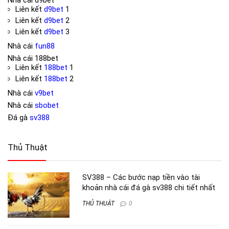
Nhà cái
d9bet
Liên kết
d9bet
1
Liên kết
d9bet
2
Liên kết
d9bet
3
Nhà cái
fun88
Nhà cái
188bet
Liên kết
188bet
1
Liên kết
188bet
2
Nhà cái
v9bet
Nhà cái
sbobet
Đá gà
sv388
Thủ Thuật
SV388 – Các bước nạp tiền vào tài
khoản nhà cái đá gà sv388 chi tiết nhất
THỦ THUẬT
0