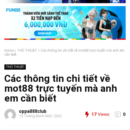
Home
»
THỦ THUẬT
»
Các thông tin chi tiết về mot88 trực tuyến mà anh em
cần biết
THỦ THUẬT
Các thông tin chi tiết về
mot88 trực tuyến mà anh
em cần biết
oppa888club
17
Views
0
15 Tháng Mười Một, 2022