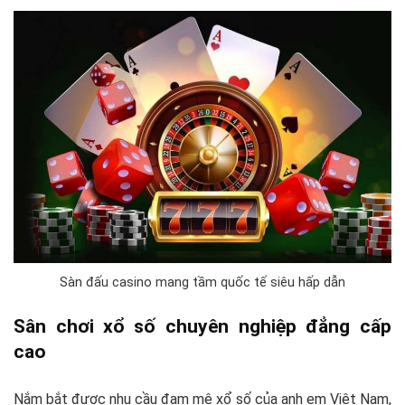
Sàn đấu casino mang tầm quốc tế siêu hấp dẫn
Sân chơi xổ số chuyên nghiệp đẳng cấp
cao
Nắm bắt được nhu cầu đam mê xổ số của anh em Việt Nam,