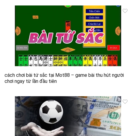
cách chơi bài tứ sắc tại Mot88 – game bài thu hút người
chơi ngay từ lần đầu tiên