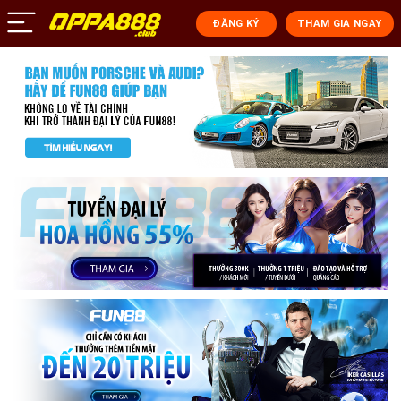
ĐĂNG KÝ
THAM GIA NGAY